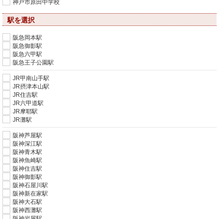
神戸市原田中学校
駅を選択
阪急岡本駅
阪急御影駅
阪急六甲駅
阪急王子公園駅
JR甲南山手駅
JR摂津本山駅
JR住吉駅
JR六甲道駅
JR摩耶駅
JR灘駅
阪神芦屋駅
阪神深江駅
阪神青木駅
阪神魚崎駅
阪神住吉駅
阪神御影駅
阪神石屋川駅
阪神新在家駅
阪神大石駅
阪神西灘駅
阪神岩屋駅