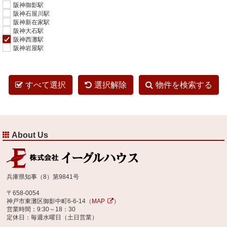
阪神御影駅
阪神石屋川駅
阪神新在家駅
阪神大石駅
阪神西灘駅
阪神岩屋駅
すべて選択
選択解除
物件を検索する
About Us
兵庫県知事（8）第9841号
〒658-0054
神戸市東灘区御影中町6-6-14（
MAP
）
営業時間：9:30～18：30
定休日：毎週水曜日（土日営業）