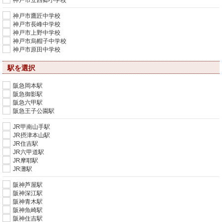
神戸市立西郷小学校
神戸市鷹匠中学校
神戸市長峰中学校
神戸市上野中学校
神戸市烏帽子中学校
神戸市原田中学校
駅を選択
阪急岡本駅
阪急御影駅
阪急六甲駅
阪急王子公園駅
JR甲南山手駅
JR摂津本山駅
JR住吉駅
JR六甲道駅
JR摩耶駅
JR灘駅
阪神芦屋駅
阪神深江駅
阪神青木駅
阪神魚崎駅
阪神住吉駅