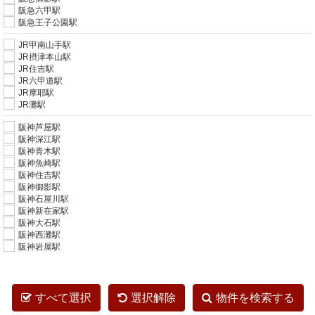
阪急六甲駅
阪急王子公園駅
JR甲南山手駅
JR摂津本山駅
JR住吉駅
JR六甲道駅
JR摩耶駅
JR灘駅
阪神芦屋駅
阪神深江駅
阪神青木駅
阪神魚崎駅
阪神住吉駅
阪神御影駅
阪神石屋川駅
阪神新在家駅
阪神大石駅
阪神西灘駅
阪神岩屋駅
すべて選択
選択解除
物件を検索する