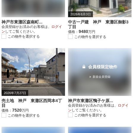
2026年8月3日
神戸市東灘区森南町...
中古一戸建 神戸 東灘区御影3
丁目
会員登録がお済みのお客様は、
ログイ
9480
ン
してご覧ください。
価格：
万円
この物件を選択する
この物件を選択する
会員様限定物件
新規会員登録
2026年7月27日
売土地 神戸 東灘区西岡本4丁
神戸市東灘区鴨子ケ原...
目
会員登録がお済みのお客様は、
ログイ
7520
ン
してご覧ください。
価格：
万円
この物件を選択する
この物件を選択する