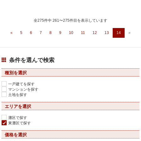
全275件中 261〜275件目を表示しています
«
5
6
7
8
9
10
11
12
13
14
»
条件を選んで検索
種別を選択
一戸建てを探す
マンションを探す
土地を探す
エリアを選択
灘区で探す
東灘区で探す
価格を選択