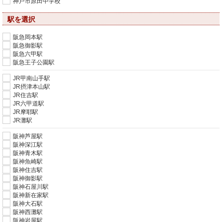
神戸市原田中学校
駅を選択
阪急岡本駅
阪急御影駅
阪急六甲駅
阪急王子公園駅
JR甲南山手駅
JR摂津本山駅
JR住吉駅
JR六甲道駅
JR摩耶駅
JR灘駅
阪神芦屋駅
阪神深江駅
阪神青木駅
阪神魚崎駅
阪神住吉駅
阪神御影駅
阪神石屋川駅
阪神新在家駅
阪神大石駅
阪神西灘駅
阪神岩屋駅