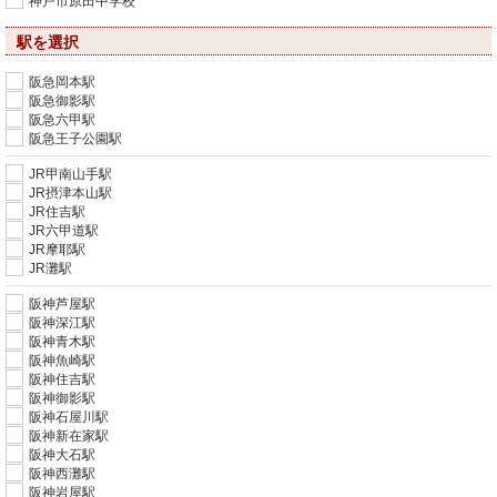
神戸市原田中学校
駅を選択
阪急岡本駅
阪急御影駅
阪急六甲駅
阪急王子公園駅
JR甲南山手駅
JR摂津本山駅
JR住吉駅
JR六甲道駅
JR摩耶駅
JR灘駅
阪神芦屋駅
阪神深江駅
阪神青木駅
阪神魚崎駅
阪神住吉駅
阪神御影駅
阪神石屋川駅
阪神新在家駅
阪神大石駅
阪神西灘駅
阪神岩屋駅