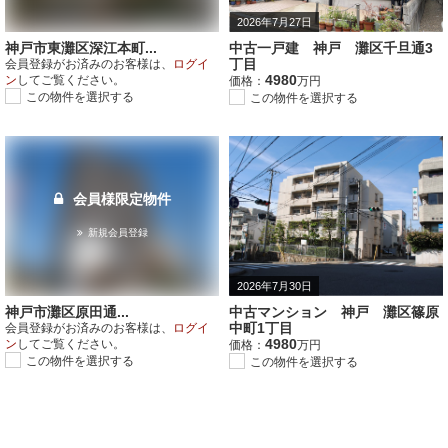
2026年7月27日
神戸市東灘区深江本町...
中古一戸建 神戸 灘区千旦通3
丁目
会員登録がお済みのお客様は、
ログイ
4980
ン
してご覧ください。
価格：
万円
この物件を選択する
この物件を選択する
会員様限定物件
新規会員登録
2026年7月30日
神戸市灘区原田通...
中古マンション 神戸 灘区篠原
中町1丁目
会員登録がお済みのお客様は、
ログイ
4980
ン
してご覧ください。
価格：
万円
この物件を選択する
この物件を選択する