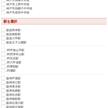
神戸市長峰中学校
神戸市上野中学校
神戸市烏帽子中学校
神戸市原田中学校
駅を選択
阪急岡本駅
阪急御影駅
阪急六甲駅
阪急王子公園駅
JR甲南山手駅
JR摂津本山駅
JR住吉駅
JR六甲道駅
JR摩耶駅
JR灘駅
阪神芦屋駅
阪神深江駅
阪神青木駅
阪神魚崎駅
阪神住吉駅
阪神御影駅
阪神石屋川駅
阪神新在家駅