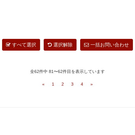
すべて選択
選択解除
一括お問い合わせ
全62件中 81〜62件目を表示しています
«
1
2
3
4
»