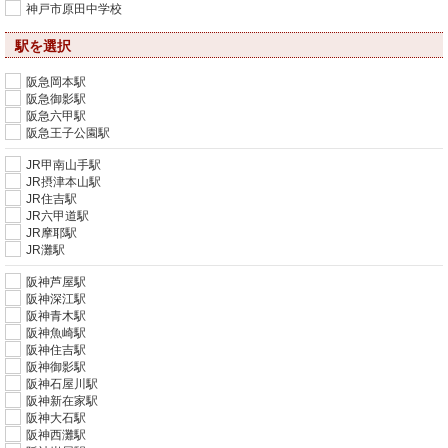
神戸市原田中学校
駅を選択
阪急岡本駅
阪急御影駅
阪急六甲駅
阪急王子公園駅
JR甲南山手駅
JR摂津本山駅
JR住吉駅
JR六甲道駅
JR摩耶駅
JR灘駅
阪神芦屋駅
阪神深江駅
阪神青木駅
阪神魚崎駅
阪神住吉駅
阪神御影駅
阪神石屋川駅
阪神新在家駅
阪神大石駅
阪神西灘駅