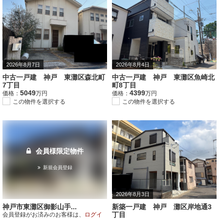
2026年8月7日
2026年8月4日
中古一戸建 神戸 東灘区森北町
中古一戸建 神戸 東灘区魚崎北
7丁目
町8丁目
5049
4399
価格：
万円
価格：
万円
この物件を選択する
この物件を選択する
会員様限定物件
新規会員登録
2026年8月3日
神戸市東灘区御影山手...
新築一戸建 神戸 灘区岸地通3
丁目
会員登録がお済みのお客様は、
ログイ