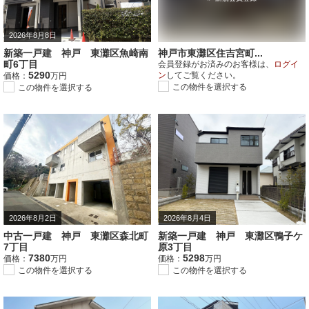
2026年8月8日
新築一戸建 神戸 東灘区魚崎南
神戸市東灘区住吉宮町...
町6丁目
会員登録がお済みのお客様は、
ログイ
5290
ン
してご覧ください。
価格：
万円
この物件を選択する
この物件を選択する
2026年8月2日
2026年8月4日
中古一戸建 神戸 東灘区森北町
新築一戸建 神戸 東灘区鴨子ケ
7丁目
原3丁目
7380
5298
価格：
万円
価格：
万円
この物件を選択する
この物件を選択する