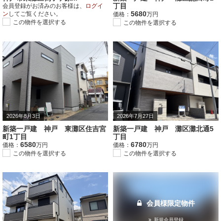
丁目
会員登録がお済みのお客様は、
ログイ
5680
ン
してご覧ください。
価格：
万円
この物件を選択する
この物件を選択する
2026年8月3日
2026年7月27日
新築一戸建 神戸 東灘区住吉宮
新築一戸建 神戸 灘区灘北通5
町1丁目
丁目
6580
6780
価格：
万円
価格：
万円
この物件を選択する
この物件を選択する
会員様限定物件
新規会員登録