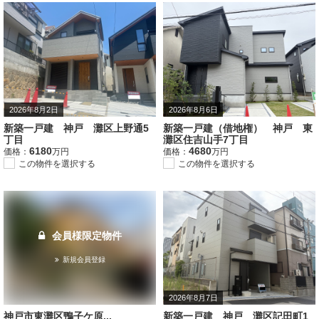
2026年8月2日
2026年8月6日
新築一戸建 神戸 灘区上野通5
新築一戸建（借地権） 神戸 東
丁目
灘区住吉山手7丁目
6180
4680
価格：
万円
価格：
万円
この物件を選択する
この物件を選択する
会員様限定物件
新規会員登録
2026年8月7日
神戸市東灘区鴨子ケ原...
新築一戸建 神戸 灘区記田町1