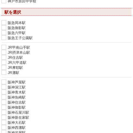
神戸市原田中学校
駅を選択
阪急岡本駅
阪急御影駅
阪急六甲駅
阪急王子公園駅
JR甲南山手駅
JR摂津本山駅
JR住吉駅
JR六甲道駅
JR摩耶駅
JR灘駅
阪神芦屋駅
阪神深江駅
阪神青木駅
阪神魚崎駅
阪神住吉駅
阪神御影駅
阪神石屋川駅
阪神新在家駅
阪神大石駅
阪神西灘駅
阪神岩屋駅