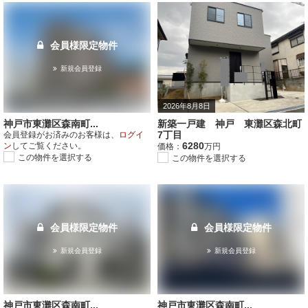
会員様限定物件
新規会員登録
2026年8月8日
神戸市東灘区森南町...
新築一戸建 神戸 東灘区森北町
7丁目
会員登録がお済みのお客様は、
ログイ
6280
ン
してご覧ください。
価格：
万円
この物件を選択する
この物件を選択する
会員様限定物件
会員様限定物件
新規会員登録
新規会員登録
神戸市東灘区森南町...
神戸市東灘区森南町...