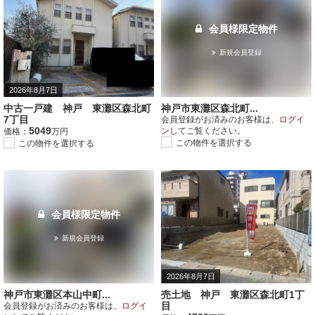
会員様限定物件
新規会員登録
2026年8月7日
中古一戸建 神戸 東灘区森北町
神戸市東灘区森北町...
7丁目
会員登録がお済みのお客様は、
ログイ
5049
ン
してご覧ください。
価格：
万円
この物件を選択する
この物件を選択する
会員様限定物件
新規会員登録
2026年8月7日
神戸市東灘区本山中町...
売土地 神戸 東灘区森北町1丁
目
会員登録がお済みのお客様は、
ログイ