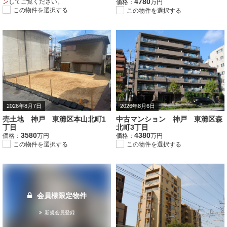
4780
ン
してご覧ください。
価格：
万円
この物件を選択する
この物件を選択する
2026年8月7日
2026年8月6日
売土地 神戸 東灘区本山北町1
中古マンション 神戸 東灘区森
丁目
北町3丁目
3580
4380
価格：
万円
価格：
万円
この物件を選択する
この物件を選択する
会員様限定物件
新規会員登録