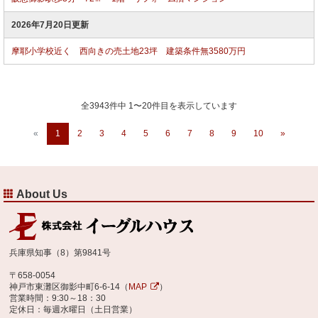
2026年7月20日更新
摩耶小学校近く 西向きの売土地23坪 建築条件無3580万円
全3943件中 1〜20件目を表示しています
«
1
2
3
4
5
6
7
8
9
10
»
About Us
兵庫県知事（8）第9841号
〒658-0054
神戸市東灘区御影中町6-6-14（
MAP
）
営業時間：9:30～18：30
定休日：毎週水曜日（土日営業）