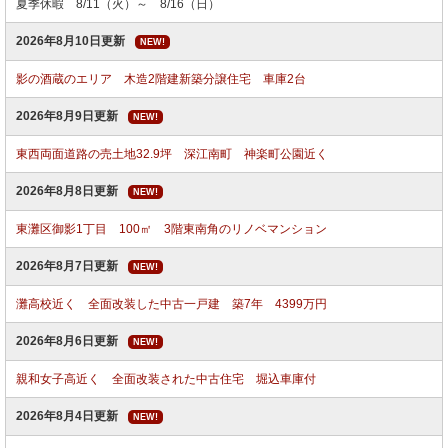
夏季休暇 8/11（火）～ 8/16（日）
2026年8月10日更新
NEW!
影の酒蔵のエリア 木造2階建新築分譲住宅 車庫2台
2026年8月9日更新
NEW!
東西両面道路の売土地32.9坪 深江南町 神楽町公園近く
2026年8月8日更新
NEW!
東灘区御影1丁目 100㎡ 3階東南角のリノベマンション
2026年8月7日更新
NEW!
灘高校近く 全面改装した中古一戸建 築7年 4399万円
2026年8月6日更新
NEW!
親和女子高近く 全面改装された中古住宅 堀込車庫付
2026年8月4日更新
NEW!