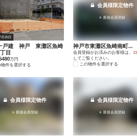
会員様限定物件
新規会員登録
7月26日
一戸建 神戸 東灘区魚崎
神戸市東灘区魚崎南町...
4丁目
会員登録がお済みのお客様は、
してご覧ください。
5480
万円
この物件を選択する
の物件を選択する
会員様限定物件
会員様限定物件
新規会員登録
新規会員登録