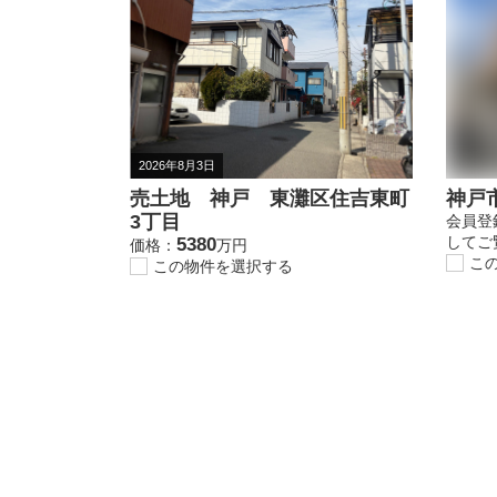
2026年8月3日
売土地 神戸 東灘区住吉東町
神戸市
3丁目
会員登
してご
5380
価格：
万円
こ
この物件を選択する