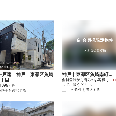
会員様限定物件
新規会員登録
年8月4日
一戸建 神戸 東灘区魚崎
神戸市東灘区魚崎南町...
8丁目
会員登録がお済みのお客様は、
してご覧ください。
4399
万円
この物件を選択する
の物件を選択する