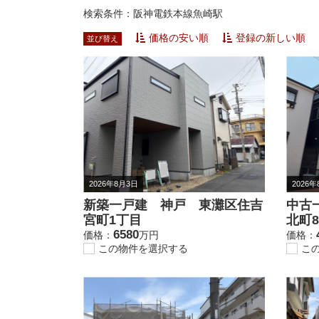
検索条件：阪神電鉄本線魚崎駅
価格の安い順
登録の新しい順
並び替え
2026年8月3日
2026
新築一戸建 神戸 東灘区住吉
中古
宮町1丁目
北町
6580
価格：
万円
価格：
この物件を選択する
こ