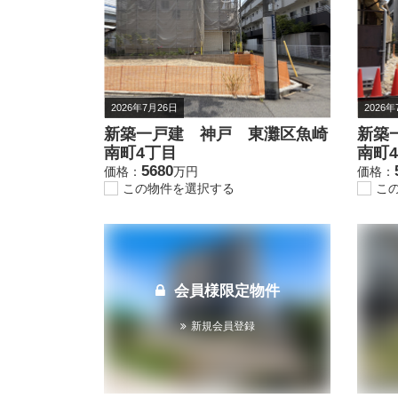
2026年7月26日
2026年
新築一戸建 神戸 東灘区魚崎
新築
南町4丁目
南町
5680
価格：
万円
価格：
この物件を選択する
こ
会員様限定物件
新規会員登録