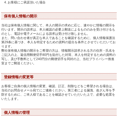
お客様にご承諾頂いた場合
保有個人情報の開示
当社は保有個人情報に関して、本人の開示の求めに応じ、速やかに情報の開示を
行います。開示の請求は、本人確認の必要上郵送によるもののみを受け付けるも
のとし、電話や電子メールによる請求は受け付け致しません。
また、問い合わせ者が真正な本人であることを確認するために、個人情報保護法
第29条に基づき、本人を特定するための資料の提出を条件とさせていただいてお
ります。
弊社保有個人情報の開示をご希望の方は、情報開示請求される方の住所・氏名を
ご記入の上、返信用郵便切手80円を貼付した封筒、本人を特定するための資料の
写し、及び手数料として240円分の郵便切手を同封の上、当社プライバシー推進
室までご郵送ください。
登録情報の変更等
お客様ご自身の個人情報の変更、確認、訂正、削除などをご希望される場合は、
当社のお問合せメール宛てにご連絡ください。第三者による漏洩、改ざん等を予
防するために、ご本人様であることを確認させていただいた上で、必要な処置を
いたします。
個人情報の管理