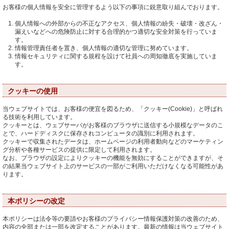
お客様の個人情報を安全に管理するよう以下の事項に鋭意取り組んでおります。
個人情報への外部からの不正なアクセス、個人情報の紛失・破壊・改ざん・
漏えいなどへの危険防止に対する合理的かつ適切な安全対策を行っていま
す。
情報管理責任者を置き、個人情報の適切な管理に努めています。
情報セキュリティに関する規程を設けて社員への周知徹底を実施していま
す。
クッキーの使用
当ウェブサイトでは、お客様の便宜を図るため、「クッキー(Cookie)」と呼ばれ
る技術を利用しています。
クッキーとは、ウェブサーバがお客様のブラウザに送信する小規模なデータのこ
とで、ハードディスクに保存されコンピュータの識別に利用されます。
クッキーで収集されたデータは、ホームページの利用者動向などのマーケティン
グ分析や各種サービスの提供に限定して利用されます。
なお、ブラウザの設定によりクッキーの機能を無効にすることができますが、そ
の結果当ウェブサイト上のサービスの一部がご利用いただけなくなる可能性があ
ります。
本ポリシーの改定
本ポリシーは法令等の要請やお客様のプライバシー情報保護対策の改善のため、
内容の全部または一部を改定することがあります。最新の情報は当ウェブサイト