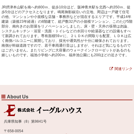
JR摂津本山駅を南へ約800ｍ、徒歩10分ほど、阪神青木駅を北西へ約350ｍ、徒
歩5分ほどのアクセスとなります。鳴尾御影線沿いの立地、周辺は一戸建て住宅
の他、マンションや小規模な店舗・事務所などが混在するエリアです。平成14年
建築（築後23年経過）の8階建て、総戸数32戸の小規模マンション、このたび5階
部分、南向きのお部屋をリノベーションしました。床・壁・天井の張替は勿論、
システムキッチン・浴室・洗面・トイレなどの水回りや給湯器などの設備もすべ
て新調されております。専有面積59㎡に、２ＬＤＫの間取りを配置、ＬＤＫは広
く南側バルコニーに展開しており、採光や通気性が十分に確保されております。
南側が幹線道路ですので、若干車両通行音はしますが、それほど気になるもので
はございません。またリビングに大容量のウォークインクローゼットがあるのも
嬉しいものです。福池小学校へ約200ｍ、福井池公園にも200ほどの近さです。
関連リンク
About Us
兵庫県知事（8）第9841号
〒658-0054