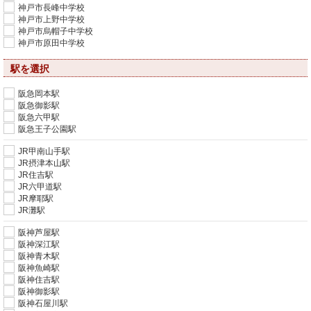
神戸市長峰中学校
神戸市上野中学校
神戸市烏帽子中学校
神戸市原田中学校
駅を選択
阪急岡本駅
阪急御影駅
阪急六甲駅
阪急王子公園駅
JR甲南山手駅
JR摂津本山駅
JR住吉駅
JR六甲道駅
JR摩耶駅
JR灘駅
阪神芦屋駅
阪神深江駅
阪神青木駅
阪神魚崎駅
阪神住吉駅
阪神御影駅
阪神石屋川駅