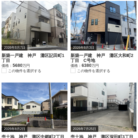
2026年8月7日
2026年8月3日
新築一戸建 神戸 灘区記田町1
新築一戸建 神戸 灘区大和町2
丁目
丁目 C号地
5680
6380
価格：
万円
価格：
万円
この物件を選択する
この物件を選択する
2026年8月2日
2026年7月25日
売土地 神戸 灘区中郷町2丁目
売土地 神戸 灘区深田町3丁目