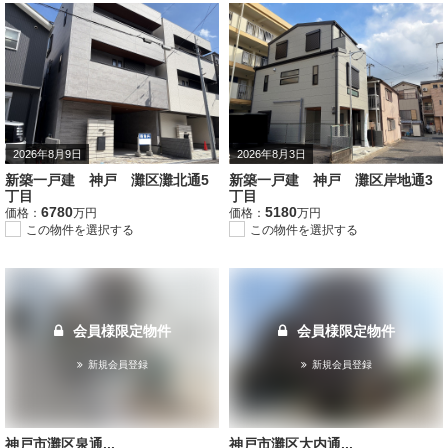
2026年8月9日
2026年8月3日
新築一戸建 神戸 灘区灘北通5
新築一戸建 神戸 灘区岸地通3
丁目
丁目
6780
5180
価格：
万円
価格：
万円
この物件を選択する
この物件を選択する
会員様限定物件
会員様限定物件
新規会員登録
新規会員登録
神戸市灘区泉通...
神戸市灘区大内通...