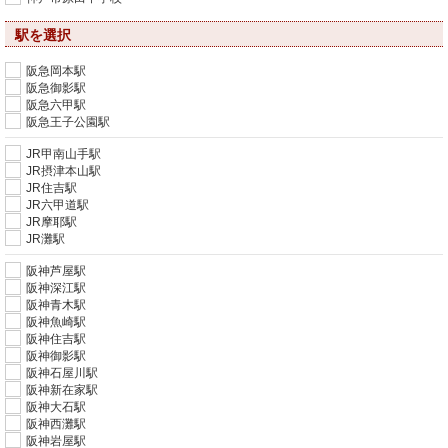
駅を選択
阪急岡本駅
阪急御影駅
阪急六甲駅
阪急王子公園駅
JR甲南山手駅
JR摂津本山駅
JR住吉駅
JR六甲道駅
JR摩耶駅
JR灘駅
阪神芦屋駅
阪神深江駅
阪神青木駅
阪神魚崎駅
阪神住吉駅
阪神御影駅
阪神石屋川駅
阪神新在家駅
阪神大石駅
阪神西灘駅
阪神岩屋駅