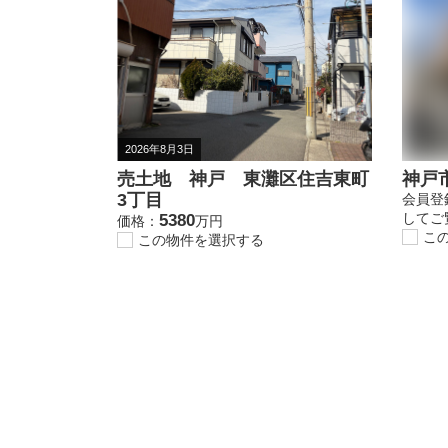
2026年8月3日
売土地 神戸 東灘区住吉東町
神戸市
3丁目
会員登
してご
5380
価格：
万円
こ
この物件を選択する