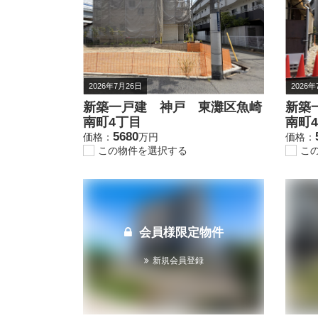
2026年7月26日
2026年
新築一戸建 神戸 東灘区魚崎
新築
南町4丁目
南町
5680
価格：
万円
価格：
この物件を選択する
こ
会員様限定物件
新規会員登録