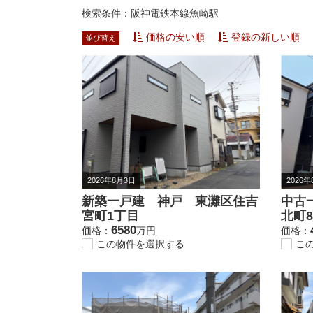
検索条件：阪神電鉄本線魚崎駅
価格の安い順
登録の新しい順
並び替え
2026年8月3日
2026
新築一戸建 神戸 東灘区住吉
中古
宮町1丁目
北町
6580
価格：
万円
価格：
この物件を選択する
こ