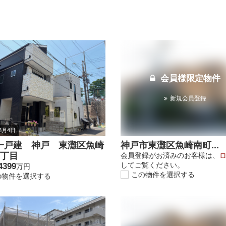
会員様限定物件
新規会員登録
年8月4日
一戸建 神戸 東灘区魚崎
神戸市東灘区魚崎南町...
8丁目
会員登録がお済みのお客様は、
してご覧ください。
4399
万円
この物件を選択する
の物件を選択する