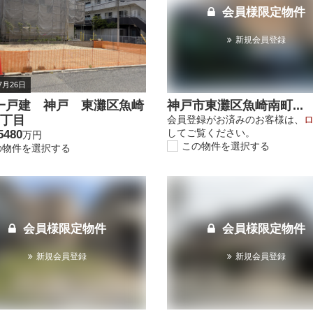
会員様限定物件
新規会員登録
7月26日
一戸建 神戸 東灘区魚崎
神戸市東灘区魚崎南町...
4丁目
会員登録がお済みのお客様は、
してご覧ください。
5480
万円
この物件を選択する
の物件を選択する
会員様限定物件
会員様限定物件
新規会員登録
新規会員登録