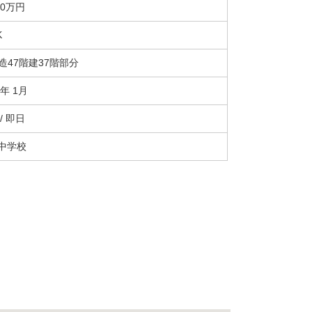
00万円
K
C造47階建37階部分
0年 1月
/ 即日
中学校