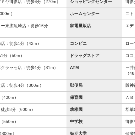
ミヤ御影店：徒歩4分（270m）
ショッピングセンター
御影
000m）
ホームセンター
ニト
ー東灘魚崎店：徒歩16分
家電量販店
エデ
店：徒歩1分（43m）
コンビニ
ロー
1分（50m）
ドラッグストア
ココ
クラッセ店：徒歩1分（81m）
ATM
三井
（4
店：徒歩4分（300m）
郵便局
阪神
400m）
保育園
ＡＢ
徒歩8分（600m）
幼稚園
郡華
550m）
中学校
御影
800m）
短期大学
頌栄