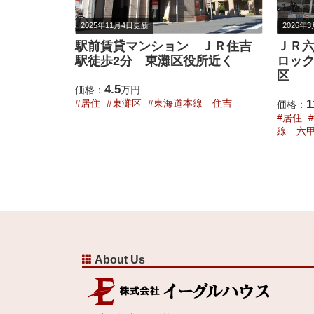
2026年3月30日更新
2026年
ＪＲ住吉
ＪＲ六甲道駅 ３LDK オート
神戸
所近く
ロック ＥＶ付 成徳・鷹匠校
満載
区
8
価格：
線 住吉
11.7
居住
価格：
万円
戸線 
居住
灘区
成徳小学校
東海道本
線 六甲道
About Us