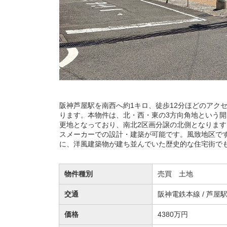
阪神芦屋駅を南西へ約1キロ、徒歩12分ほどのアク
ります。本物件は、北・西・東の3方向角地という
更地となっており、南北2区画分譲の北側となりま
スメーカーでの設計・建築が可能です。風致地区です
に、洋風建築物が建ち並んでいた歴史的な住宅街で
物件種別
売買 土地
交通
阪神電鉄本線 / 芦屋
価格
4380万円