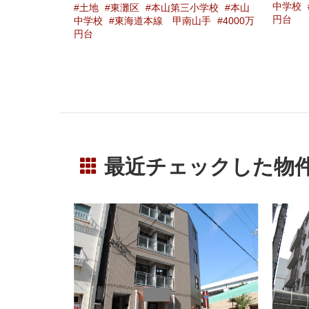
中学校
東海道本線 甲南山手
4000万
阪急電
小学校
本山
円台
台
山手
4000万
最近チェックした物