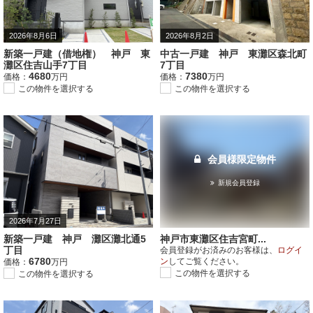
2026年8月6日
2026年8月2日
新築一戸建（借地権） 神戸 東
中古一戸建 神戸 東灘区森北町
灘区住吉山手7丁目
7丁目
4680
7380
価格：
万円
価格：
万円
この物件を選択する
この物件を選択する
会員様限定物件
新規会員登録
2026年7月27日
新築一戸建 神戸 灘区灘北通5
神戸市東灘区住吉宮町...
丁目
会員登録がお済みのお客様は、
ログイ
6780
ン
してご覧ください。
価格：
万円
この物件を選択する
この物件を選択する