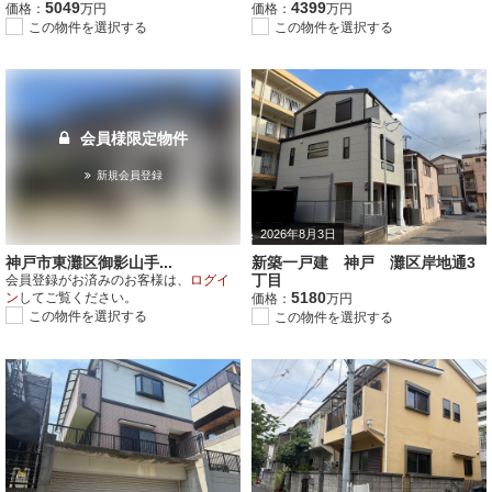
5049
4399
価格：
万円
価格：
万円
この物件を選択する
この物件を選択する
会員様限定物件
新規会員登録
2026年8月3日
神戸市東灘区御影山手...
新築一戸建 神戸 灘区岸地通3
丁目
会員登録がお済みのお客様は、
ログイ
5180
ン
してご覧ください。
価格：
万円
この物件を選択する
この物件を選択する