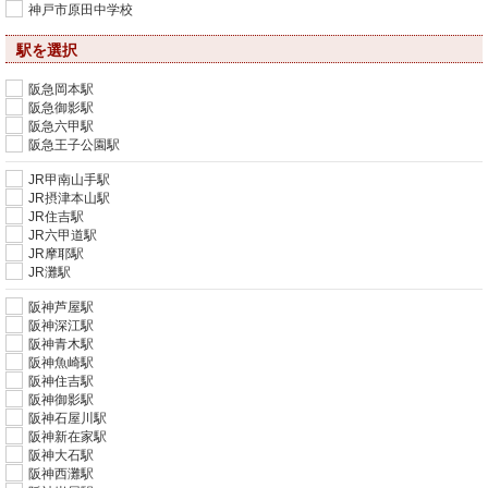
神戸市原田中学校
駅を選択
阪急岡本駅
阪急御影駅
阪急六甲駅
阪急王子公園駅
JR甲南山手駅
JR摂津本山駅
JR住吉駅
JR六甲道駅
JR摩耶駅
JR灘駅
阪神芦屋駅
阪神深江駅
阪神青木駅
阪神魚崎駅
阪神住吉駅
阪神御影駅
阪神石屋川駅
阪神新在家駅
阪神大石駅
阪神西灘駅