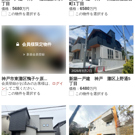
丁目
町1丁目
5680
6580
価格：
万円
価格：
万円
この物件を選択する
この物件を選択する
会員様限定物件
新規会員登録
2026年8月2日
神戸市東灘区鴨子ケ原...
新築一戸建 神戸 灘区上野通5
丁目
会員登録がお済みのお客様は、
ログイ
6480
ン
してご覧ください。
価格：
万円
この物件を選択する
この物件を選択する