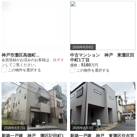
会員様限定物件
新規会員登録
2026年8月8日
神戸市灘区高徳町...
中古マンション 神戸 東灘区田
中町1丁目
会員登録がお済みのお客様は、
ログイ
5180
ン
してご覧ください。
価格：
万円
この物件を選択する
この物件を選択する
2026年8月7日
2026年8月3日
新築一戸建 神戸 灘区記田町1
新築一戸建 神戸 東灘区住吉宮