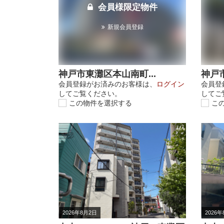
会員様限定物件
新規会員登録
神戸市東灘区本山南町...
神戸市
会員登録がお済みのお客様は、
ログイン
会員登
してご覧ください。
してご
この物件を選択する
こ
2026年8月2日
2026