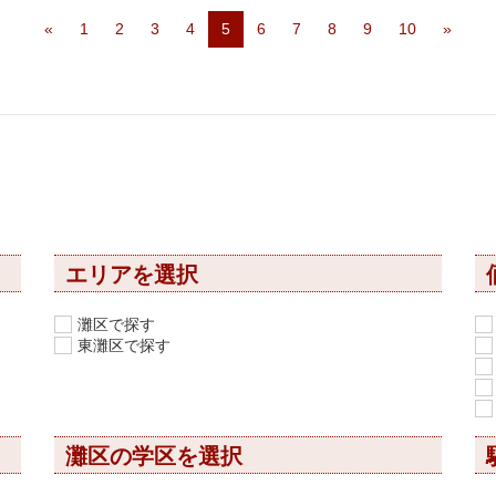
«
1
2
3
4
5
6
7
8
9
10
»
エリアを選択
灘区で探す
東灘区で探す
灘区の学区を選択