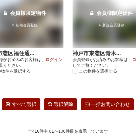
会員様限定物件
会員様限定物件
新規会員登録
新規会員登録
灘区福住通...
神戸市東灘区青木...
録がお済みのお客様は、
ログイン
会員登録がお済みのお客様は、
覧ください。
してご覧ください。
の物件を選択する
この物件を選択する
すべて選択
選択解除
一括お問い合わせ
全416件中 81〜100件目を表示しています