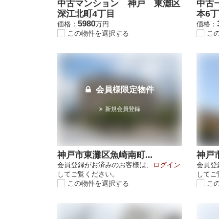
中古マンション 神戸 東灘区
中古
深江北町4丁目
本6
5980
価格：
万円
価格：
この物件を選択する
こ
会員様限定物件
新規会員登録
神戸市東灘区魚崎南町...
神戸市
会員登録がお済みのお客様は、
ログイン
会員登
してご覧ください。
してご
この物件を選択する
こ