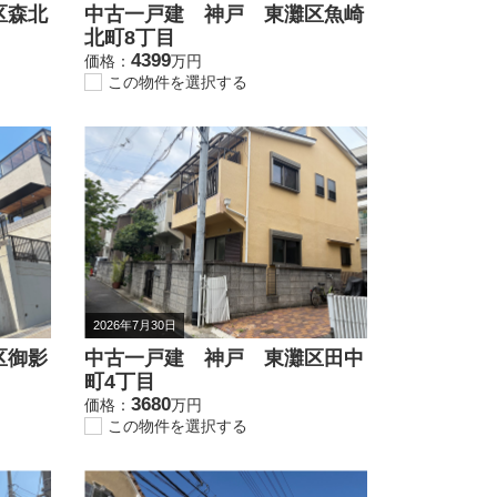
区森北
中古一戸建 神戸 東灘区魚崎
北町8丁目
4399
価格：
万円
この物件を選択する
2026年7月30日
区御影
中古一戸建 神戸 東灘区田中
町4丁目
3680
価格：
万円
この物件を選択する