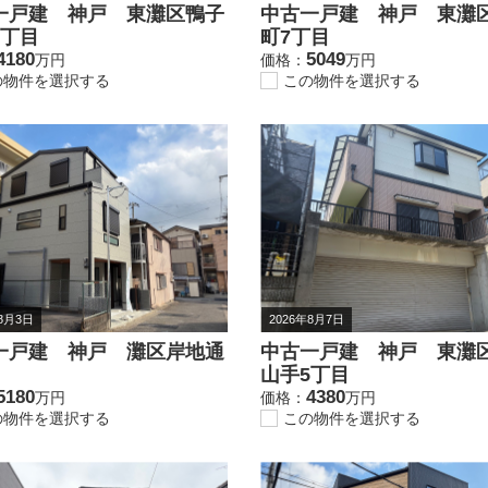
一戸建 神戸 東灘区鴨子
中古一戸建 神戸 東灘
2丁目
町7丁目
4180
5049
万円
価格：
万円
の物件を選択する
この物件を選択する
年8月3日
2026年8月7日
一戸建 神戸 灘区岸地通
中古一戸建 神戸 東灘
山手5丁目
5180
4380
万円
価格：
万円
の物件を選択する
この物件を選択する