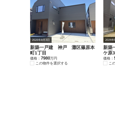
2026年8月3日
2026
新築一戸建 神戸 灘区篠原本
新築
町1丁目
ケ原
7980
価格：
万円
価格：
この物件を選択する
こ