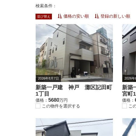
検索条件：
価格の安い順
登録の新しい順
並び替え
2026年8月7日
2026
新築一戸建 神戸 灘区記田町
新築
1丁目
宮町
5680
価格：
万円
価格：
この物件を選択する
こ