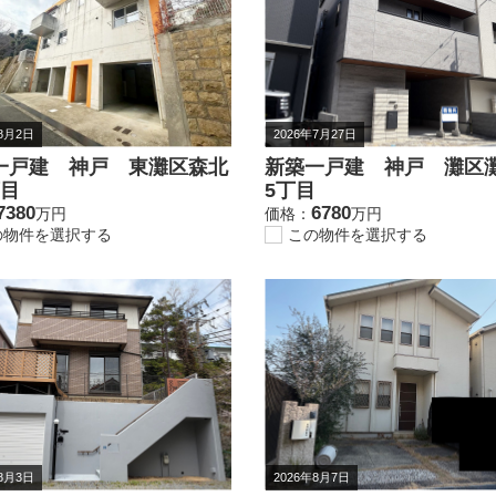
年8月2日
2026年7月27日
一戸建 神戸 東灘区森北
新築一戸建 神戸 灘区
丁目
5丁目
7380
6780
万円
価格：
万円
の物件を選択する
この物件を選択する
年8月3日
2026年8月7日