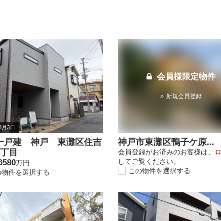
会員様限定物件
新規会員登録
年8月3日
一戸建 神戸 東灘区住吉
神戸市東灘区鴨子ケ原...
1丁目
会員登録がお済みのお客様は、
してご覧ください。
6580
万円
この物件を選択する
の物件を選択する