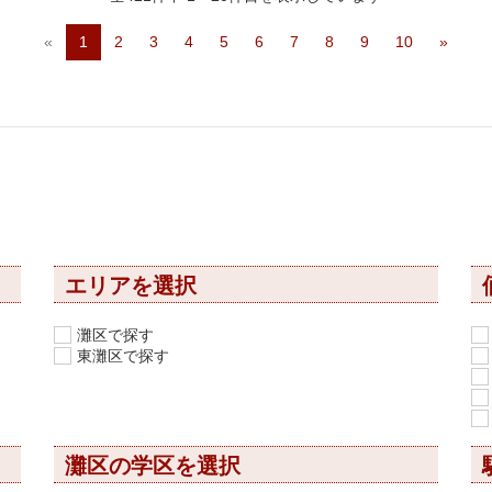
«
1
2
3
4
5
6
7
8
9
10
»
エリアを選択
灘区で探す
東灘区で探す
灘区の学区を選択