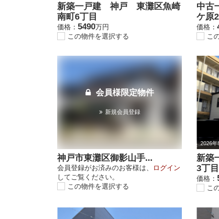
新築一戸建 神戸 東灘区魚崎
中古
南町6丁目
ケ原
5490
価格：
万円
価格：
この物件を選択する
こ
会員様限定物件
新規会員登録
2026
神戸市東灘区御影山手...
新築
3丁目
会員登録がお済みのお客様は、
ログイン
してご覧ください。
価格：
この物件を選択する
こ