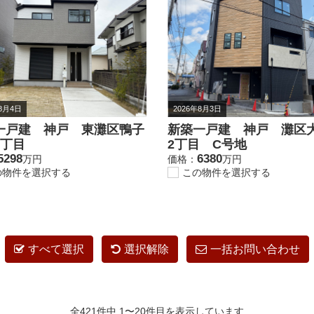
年8月4日
2026年8月3日
一戸建 神戸 東灘区鴨子
新築一戸建 神戸 灘区
3丁目
2丁目 C号地
5298
6380
万円
価格：
万円
の物件を選択する
この物件を選択する
すべて選択
選択解除
一括お問い合わせ
全421件中 1〜20件目を表示しています