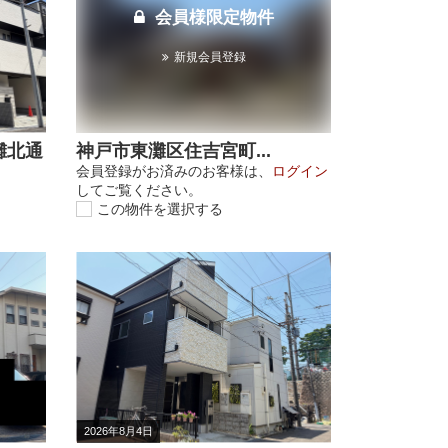
会員様限定物件
新規会員登録
灘北通
神戸市東灘区住吉宮町...
会員登録がお済みのお客様は、
ログイン
してご覧ください。
この物件を選択する
2026年8月4日