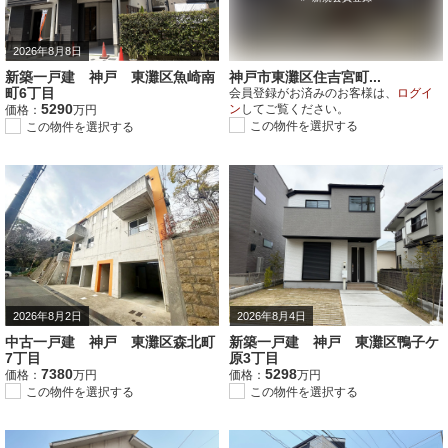
2026年8月8日
新築一戸建 神戸 東灘区魚崎南
神戸市東灘区住吉宮町...
町6丁目
会員登録がお済みのお客様は、
ログイ
5290
ン
してご覧ください。
価格：
万円
この物件を選択する
この物件を選択する
2026年8月2日
2026年8月4日
中古一戸建 神戸 東灘区森北町
新築一戸建 神戸 東灘区鴨子ケ
7丁目
原3丁目
7380
5298
価格：
万円
価格：
万円
この物件を選択する
この物件を選択する