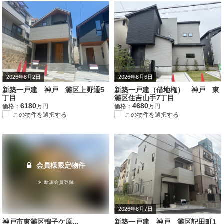
2026年8月2日
2026年8月6日
新築一戸建 神戸 灘区上野通5
新築一戸建（借地権） 神戸 東
丁目
灘区住吉山手7丁目
6180
4680
価格：
万円
価格：
万円
この物件を選択する
この物件を選択する
会員様限定物件
新規会員登録
2026年8月7日
神戸市東灘区鴨子ケ原...
新築一戸建 神戸 灘区記田町1