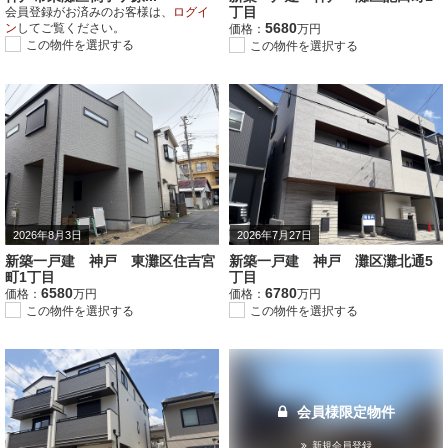
丁目
会員登録がお済みのお客様は、
ログイ
5680
ン
してご覧ください。
価格：
万円
この物件を選択する
この物件を選択する
2026年8月3日
2026年7月27日
新築一戸建 神戸 東灘区住吉宮
新築一戸建 神戸 灘区灘北通5
町1丁目
丁目
6580
6780
価格：
万円
価格：
万円
この物件を選択する
この物件を選択する
会員様限定物件
新規会員登録