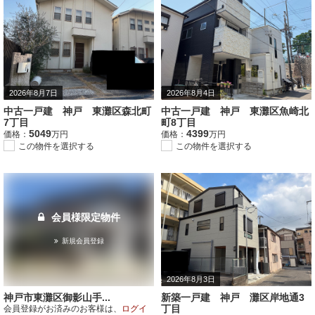
2026年8月7日
2026年8月4日
中古一戸建 神戸 東灘区森北町
中古一戸建 神戸 東灘区魚崎北
7丁目
町8丁目
5049
4399
価格：
万円
価格：
万円
この物件を選択する
この物件を選択する
会員様限定物件
新規会員登録
2026年8月3日
神戸市東灘区御影山手...
新築一戸建 神戸 灘区岸地通3
丁目
会員登録がお済みのお客様は、
ログイ