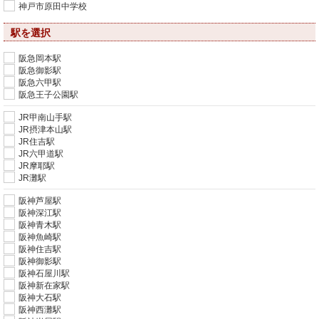
神戸市原田中学校
駅を選択
阪急岡本駅
阪急御影駅
阪急六甲駅
阪急王子公園駅
JR甲南山手駅
JR摂津本山駅
JR住吉駅
JR六甲道駅
JR摩耶駅
JR灘駅
阪神芦屋駅
阪神深江駅
阪神青木駅
阪神魚崎駅
阪神住吉駅
阪神御影駅
阪神石屋川駅
阪神新在家駅
阪神大石駅
阪神西灘駅