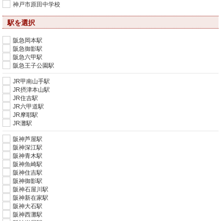
神戸市原田中学校
駅を選択
阪急岡本駅
阪急御影駅
阪急六甲駅
阪急王子公園駅
JR甲南山手駅
JR摂津本山駅
JR住吉駅
JR六甲道駅
JR摩耶駅
JR灘駅
阪神芦屋駅
阪神深江駅
阪神青木駅
阪神魚崎駅
阪神住吉駅
阪神御影駅
阪神石屋川駅
阪神新在家駅
阪神大石駅
阪神西灘駅