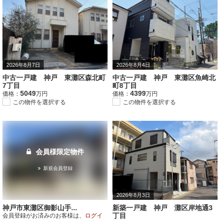
2026年8月7日
2026年8月4日
中古一戸建 神戸 東灘区森北町
中古一戸建 神戸 東灘区魚崎北
7丁目
町8丁目
5049
4399
価格：
万円
価格：
万円
この物件を選択する
この物件を選択する
会員様限定物件
新規会員登録
2026年8月3日
神戸市東灘区御影山手...
新築一戸建 神戸 灘区岸地通3
丁目
会員登録がお済みのお客様は、
ログイ