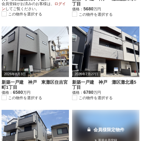
丁目
会員登録がお済みのお客様は、
ログイ
5680
ン
してご覧ください。
価格：
万円
この物件を選択する
この物件を選択する
2026年8月3日
2026年7月27日
新築一戸建 神戸 東灘区住吉宮
新築一戸建 神戸 灘区灘北通5
町1丁目
丁目
6580
6780
価格：
万円
価格：
万円
この物件を選択する
この物件を選択する
会員様限定物件
新規会員登録