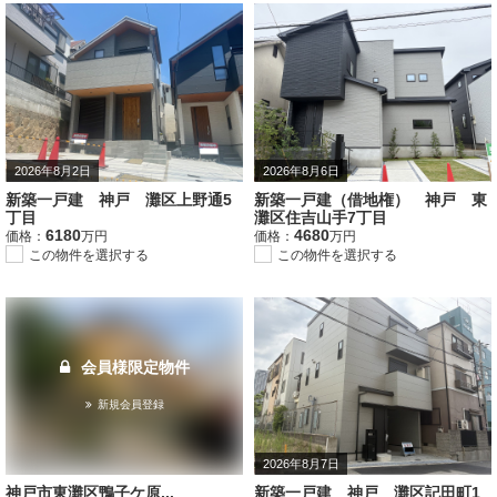
2026年8月2日
2026年8月6日
新築一戸建 神戸 灘区上野通5
新築一戸建（借地権） 神戸 東
丁目
灘区住吉山手7丁目
6180
4680
価格：
万円
価格：
万円
この物件を選択する
この物件を選択する
会員様限定物件
新規会員登録
2026年8月7日
神戸市東灘区鴨子ケ原...
新築一戸建 神戸 灘区記田町1