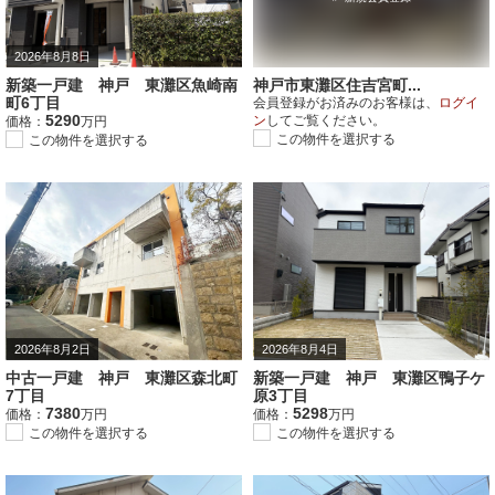
2026年8月8日
新築一戸建 神戸 東灘区魚崎南
神戸市東灘区住吉宮町...
町6丁目
会員登録がお済みのお客様は、
ログイ
5290
ン
してご覧ください。
価格：
万円
この物件を選択する
この物件を選択する
2026年8月2日
2026年8月4日
中古一戸建 神戸 東灘区森北町
新築一戸建 神戸 東灘区鴨子ケ
7丁目
原3丁目
7380
5298
価格：
万円
価格：
万円
この物件を選択する
この物件を選択する