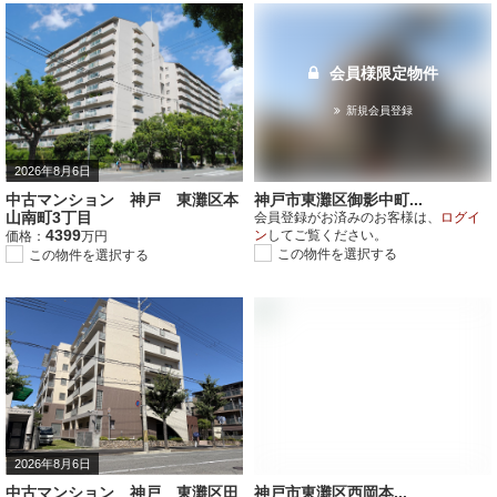
会員様限定物件
新規会員登録
2026年8月6日
中古マンション 神戸 東灘区本
神戸市東灘区御影中町...
山南町3丁目
会員登録がお済みのお客様は、
ログイ
4399
ン
してご覧ください。
価格：
万円
この物件を選択する
この物件を選択する
会員様限定物件
新規会員登録
2026年8月6日
中古マンション 神戸 東灘区田
神戸市東灘区西岡本...