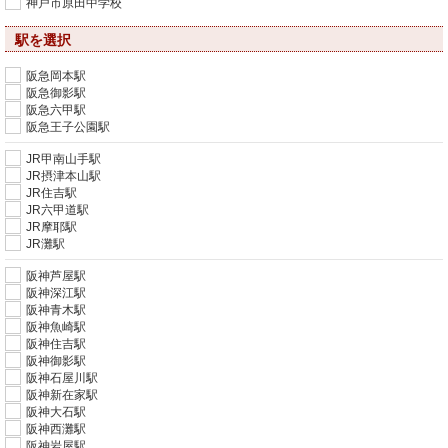
神戸市原田中学校
駅を選択
阪急岡本駅
阪急御影駅
阪急六甲駅
阪急王子公園駅
JR甲南山手駅
JR摂津本山駅
JR住吉駅
JR六甲道駅
JR摩耶駅
JR灘駅
阪神芦屋駅
阪神深江駅
阪神青木駅
阪神魚崎駅
阪神住吉駅
阪神御影駅
阪神石屋川駅
阪神新在家駅
阪神大石駅
阪神西灘駅
阪神岩屋駅