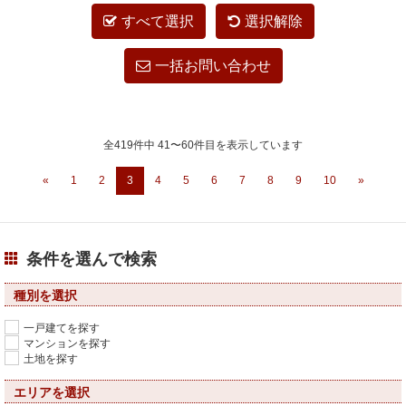
すべて選択
選択解除
一括お問い合わせ
全419件中 41〜60件目を表示しています
«
1
2
3
4
5
6
7
8
9
10
»
条件を選んで検索
種別を選択
一戸建てを探す
マンションを探す
土地を探す
エリアを選択