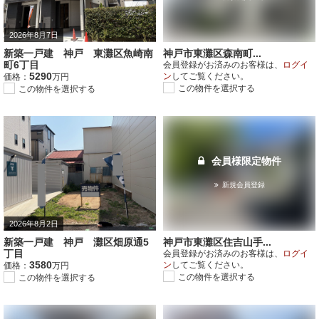
2026年8月7日
新築一戸建 神戸 東灘区魚崎南
神戸市東灘区森南町...
町6丁目
会員登録がお済みのお客様は、
ログイ
5290
ン
してご覧ください。
価格：
万円
この物件を選択する
この物件を選択する
会員様限定物件
新規会員登録
2026年8月2日
新築一戸建 神戸 灘区畑原通5
神戸市東灘区住吉山手...
丁目
会員登録がお済みのお客様は、
ログイ
3580
ン
してご覧ください。
価格：
万円
この物件を選択する
この物件を選択する