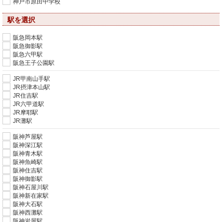
神戸市原田中学校
駅を選択
阪急岡本駅
阪急御影駅
阪急六甲駅
阪急王子公園駅
JR甲南山手駅
JR摂津本山駅
JR住吉駅
JR六甲道駅
JR摩耶駅
JR灘駅
阪神芦屋駅
阪神深江駅
阪神青木駅
阪神魚崎駅
阪神住吉駅
阪神御影駅
阪神石屋川駅
阪神新在家駅
阪神大石駅
阪神西灘駅
阪神岩屋駅