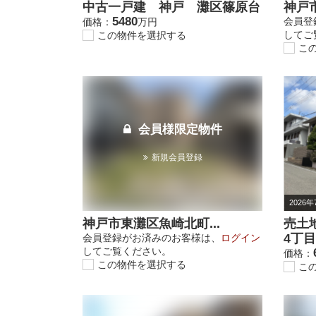
中古一戸建 神戸 灘区篠原台
神戸市
5480
会員登
価格：
万円
してご
この物件を選択する
こ
会員様限定物件
新規会員登録
2026年
神戸市東灘区魚崎北町...
売土
4丁目
会員登録がお済みのお客様は、
ログイン
してご覧ください。
価格：
この物件を選択する
こ