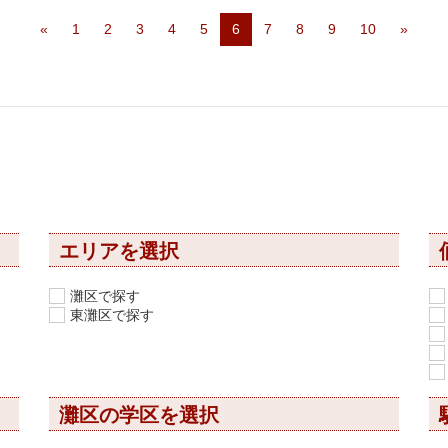
«
1
2
3
4
5
6
7
8
9
10
»
エリアを選択
灘区で探す
東灘区で探す
灘区の学区を選択