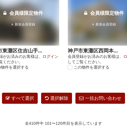
会員様限定物件
会員様限定物件
新規会員登録
新規会員登録
東灘区住吉山手...
神戸市東灘区西岡本...
録がお済みのお客様は、
ログイン
会員登録がお済みのお客様は、
覧ください。
してご覧ください。
の物件を選択する
この物件を選択する
すべて選択
選択解除
一括お問い合わせ
全410件中 101〜120件目を表示しています