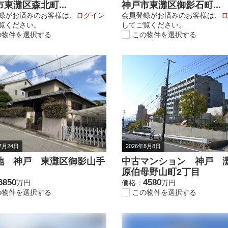
東灘区森北町...
神戸市東灘区御影石町...
録がお済みのお客様は、
ログイン
会員登録がお済みのお客様は、
覧ください。
してご覧ください。
の物件を選択する
この物件を選択する
7月24日
2026年8月8日
地 神戸 東灘区御影山手
中古マンション 神戸 
原伯母野山町2丁目
6850
4580
万円
価格：
万円
の物件を選択する
この物件を選択する