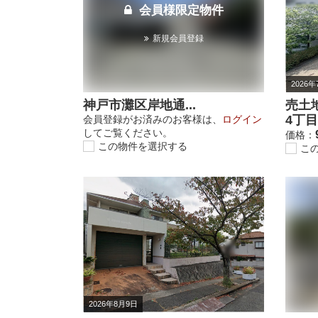
会員様限定物件
新規会員登録
2026年
神戸市灘区岸地通...
売土
4丁目
会員登録がお済みのお客様は、
ログイン
してご覧ください。
価格：
この物件を選択する
こ
2026年8月9日