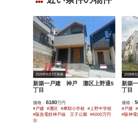
2026年8月7日更新
2026年
区上野通5
新築一戸建 神戸 灘区記田町1
新築一
丁目
丁目 
5680
6
価格：
万円
価格：
上野中学校
戸建
灘区
成徳小学校
鷹匠中学校
戸建
6000万円
阪神電鉄本線 石屋川
5000万円台
東海道