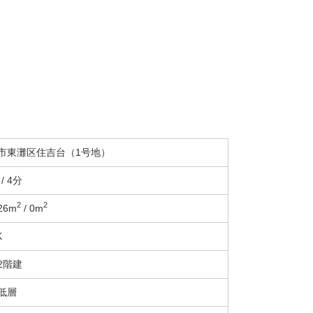
市東灘区住吉台（1号地）
/ 4分
2
2
26m
/ 0m
K
2階建
低層