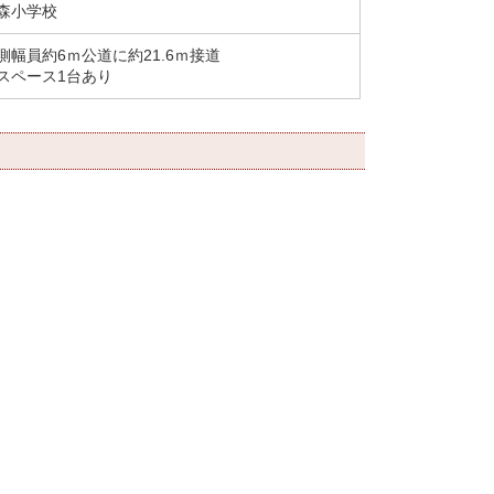
森小学校
側幅員約6ｍ公道に約21.6ｍ接道
スペース1台あり