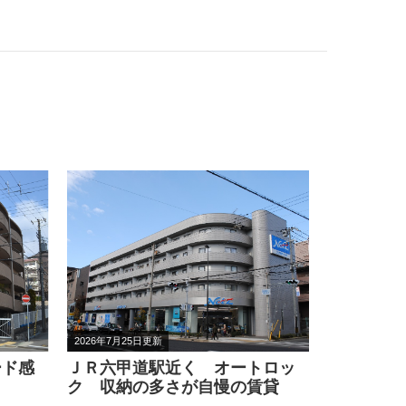
2026年7月13日更新
2026年3月30
トロッ
旧特優賃物件で浴室・トイレの
成徳小学
賃貸
ゆったりした賃貸マンション
賃貸マン