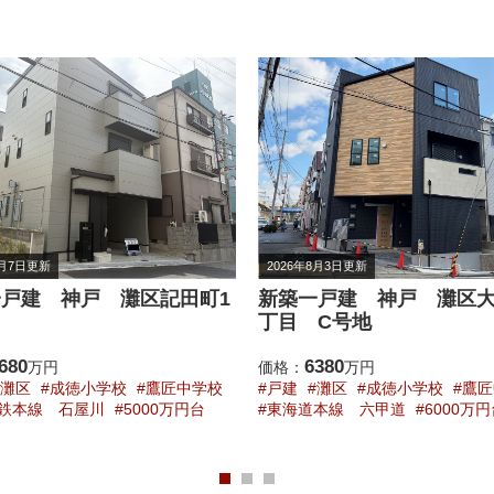
8月3日更新
2026年7月26日更新
戸建 神戸 灘区大和町2
中古一戸建 神戸 灘区楠
C号地
丁目
380
5980
万円
価格：
万円
灘区
成徳小学校
鷹匠中学校
戸建
灘区
高羽小学校
鷹匠
本線 六甲道
6000万円台
阪急電鉄神戸線 六甲
5000