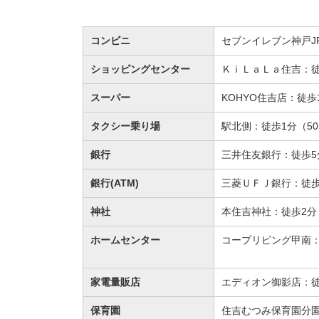
コンビニ
セブンイレブン神戸J
ショッピングセンター
ＫｉＬａＬａ住吉：徒
スーパー
KOHYO住吉店：徒歩
タクシー乗り場
駅北側：徒歩1分（5
銀行
三井住友銀行：徒歩5
銀行(ATM)
三菱ＵＦＪ銀行：徒歩
神社
本住吉神社：徒歩2分（
ホームセンター
コープリビング甲南：徒
家電量販店
エディオン御影店：徒歩
保育園
住吉むつみ保育園分園