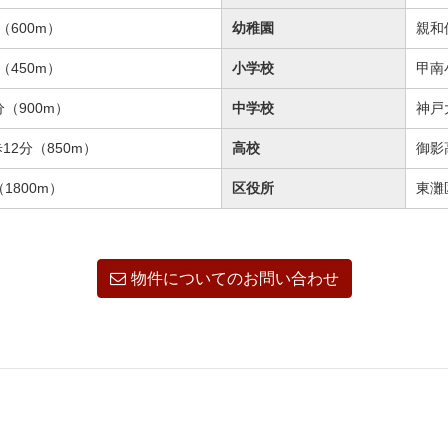
600m）
幼稚園
親和
450m）
小学校
甲南
（900m）
中学校
神戸
2分（850m）
高校
御影
1800m）
区役所
東灘
物件についてのお問い合わせ