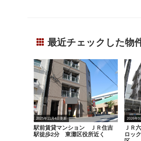
最近チェックした物
2026年3月30日更新
2026年
ＪＲ住吉
ＪＲ六甲道駅 ３LDK オート
神戸
所近く
ロック ＥＶ付 成徳・鷹匠校
満載