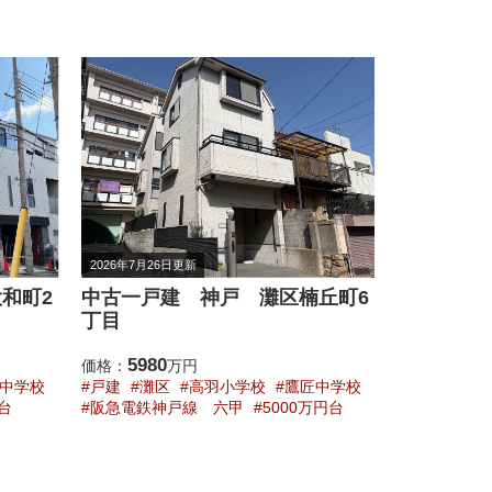
2026年7月26日更新
2026年7月26
丘町6
新築一戸建 神戸 東灘区魚崎
新築一戸
南町4丁目
南町4丁目
5680
5480
価格：
万円
価格：
中学校
戸建
東灘区
魚崎小学校
魚崎中学
戸建
東灘
万円台
校
阪神電鉄本線 魚崎
5000万円台
校
阪神電鉄