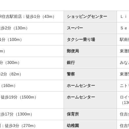
R住吉駅前店：徒歩1分（43m）
ショッピングセンター
Ｌｉ
歩2分（130m）
スーパー
Ｓｅ
1分（100m）
タクシー乗り場
駅南
0m）
郵便局
東灘
分（300m）
銀行
みな
2分（82m）
警察
東灘
160m）
ホームセンター
ニト
歩19分（1500m）
ホームセンター
ロイ
（13
17分（1300m）
保育所
住吉
：徒歩3分（270m）
幼稚園
住吉