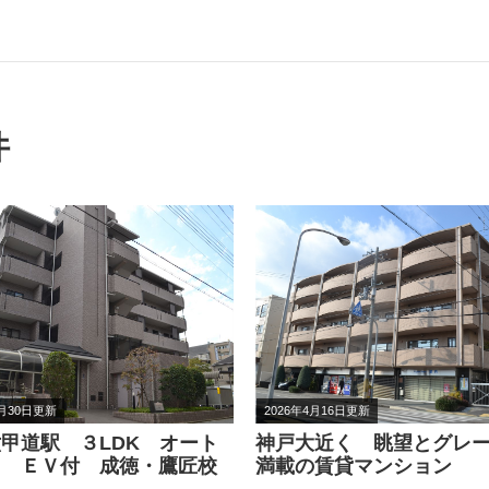
件
4月16日更新
2026年7月25日更新
大近く 眺望とグレード感
ＪＲ六甲道駅近く オー
の賃貸マンション
ク 収納の多さが自慢の