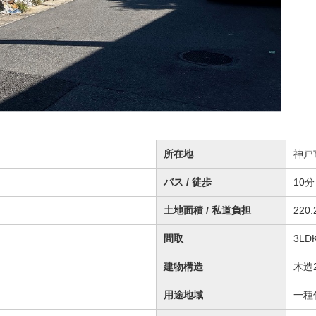
所在地
神戸
バス / 徒歩
10分 
土地面積 / 私道負担
220.
間取
3LD
建物構造
木造
用途地域
一種