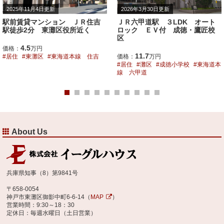
2026年3月30日更新
2026年4月16日更新
ＪＲ六甲道駅 ３LDK オート
神戸大近く 眺望とグレード感
ロック ＥＶ付 成徳・鷹匠校
満載の賃貸マンション
区
8.2
価格：
万円
11.7
価格：
万円
居住
灘区
鶴甲小学校
阪急電鉄
居住
灘区
成徳小学校
東海道本
神戸線 六甲
線 六甲道
About Us
兵庫県知事（8）第9841号
〒658-0054
神戸市東灘区御影中町6-6-14（
MAP
）
営業時間：9:30～18：30
定休日：毎週水曜日（土日営業）