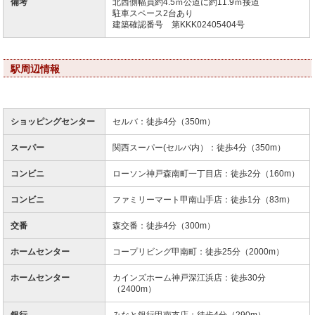
備考
北西側幅員約4.5ｍ公道に約11.9ｍ接道
駐車スペース2台あり
建築確認番号 第KKK02405404号
駅周辺情報
ショッピングセンター
セルバ：徒歩4分（350m）
スーパー
関西スーパー(セルバ内）：徒歩4分（350m）
コンビニ
ローソン神戸森南町一丁目店：徒歩2分（160m）
コンビニ
ファミリーマート甲南山手店：徒歩1分（83m）
交番
森交番：徒歩4分（300m）
ホームセンター
コープリビング甲南町：徒歩25分（2000m）
ホームセンター
カインズホーム神戸深江浜店：徒歩30分
（2400m）
銀行
みなと銀行甲南支店：徒歩4分（290m）