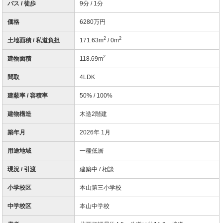
バス / 徒歩
9分 / 1分
価格
6280万円
2
2
土地面積 / 私道負担
171.63m
/ 0m
2
建物面積
118.69m
間取
4LDK
建蔽率 / 容積率
50% / 100%
建物構造
木造2階建
築年月
2026年 1月
用途地域
一種低層
現況 / 引渡
建築中 / 相談
小学校区
本山第三小学校
中学校区
本山中学校