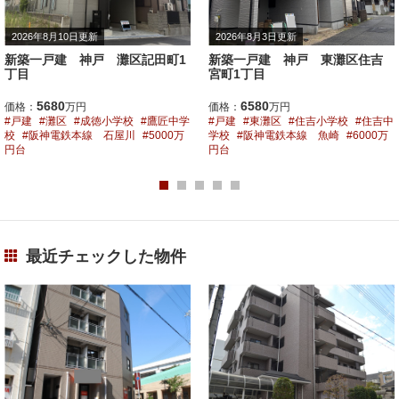
2026年8月3日更新
2026年8月9日更新
新築一戸建 神戸 東灘区住吉
新築一戸建 神戸 灘区灘北通5
宮町1丁目
丁目
6580
6780
価格：
万円
価格：
万円
戸建
東灘区
住吉小学校
住吉中
戸建
灘区
稗田小学校
原田中学
学校
阪神電鉄本線 魚崎
6000万
校
東海道本線 摩耶
6000万円台
円台
最近チェックした物件