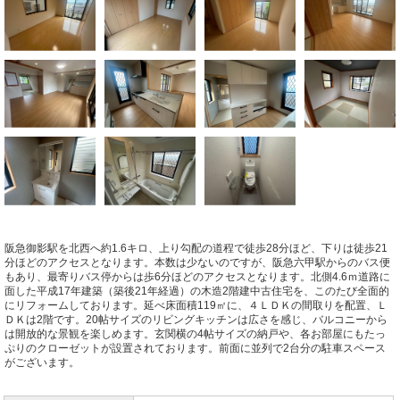
阪急御影駅を北西へ約1.6キロ、上り勾配の道程で徒歩28分ほど、下りは徒歩21
分ほどのアクセスとなります。本数は少ないのですが、阪急六甲駅からのバス便
もあり、最寄りバス停からは歩6分ほどのアクセスとなります。北側4.6ｍ道路に
面した平成17年建築（築後21年経過）の木造2階建中古住宅を、このたび全面的
にリフォームしております。延べ床面積119㎡に、４ＬＤＫの間取りを配置、Ｌ
ＤＫは2階です。20帖サイズのリビングキッチンは広さを感じ、バルコニーから
は開放的な景観を楽しめます。玄関横の4帖サイズの納戸や、各お部屋にもたっ
ぷりのクローゼットが設置されております。前面に並列で2台分の駐車スペース
がございます。