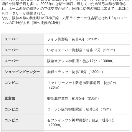
術館や洋菓子店も多い。2008年には駅の南西に達していた市道弓場線が延伸さ
れ、ホーム西側の線路との立体交差が完了。同時に従来の南口に加えて、北口に
もロータリーが整備された。
なお、阪神本線の御影駅やJR神戸線・六甲ライナーの住吉駅とは約1.2キロメー
トルの距離がある（南へ徒歩約15分）
スーパー
ライフ御影店：徒歩4分（350m）
スーパー
いかりスーパー御影店：徒歩12分（950m）
スーパー
阪急オアシス御影店：徒歩17分（1300m）
ショッピングセンター
御影クラッセ：徒歩18分（1300m）
コンビニ
ファミリーマート阪急御影駅前店：徒歩1分
（26m）
児童館
御影北児童館：徒歩5分（350m）
コンビニ
ローソン阪急御影駅前：徒歩1分（79m）
コンビニ
セブンイレブン神戸御影2丁目店：徒歩3分
（200m）