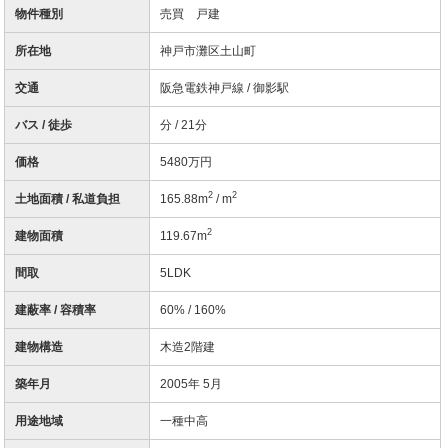
物件種別
売買 戸建
所在地
神戸市灘区土山町
交通
阪急電鉄神戸線 / 御影駅
バス / 徒歩
分 / 21分
価格
5480万円
2
2
土地面積 / 私道負担
165.88m
/ m
2
建物面積
119.67m
間取
5LDK
建蔽率 / 容積率
60% / 160%
建物構造
木造2階建
築年月
2005年 5月
用途地域
一種中高