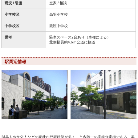
現況 / 引渡
空家 / 相談
小学校区
高羽小学校
中学校区
鷹匠中学校
備考
駐車スペース2台あり（車種による）
北側幅員約4.6ｍ公道に接道
駅周辺情報
財界人や文化人などの豪壮な邸宅建築が多く、市内随一の高級住宅街である。美