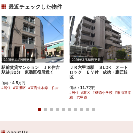
最近チェックした物件
2026年3月30日更新
2026年4月16日更新
ＪＲ六甲道駅 ３LDK オート
神戸大近く 眺望とグレード感
ロック ＥＶ付 成徳・鷹匠校
満載の賃貸マンション
区
8.2
価格：
万円
11.7
価格：
万円
居住
灘区
鶴甲小学校
阪急電鉄
居住
灘区
成徳小学校
東海道本
神戸線 六甲
線 六甲道
About Us