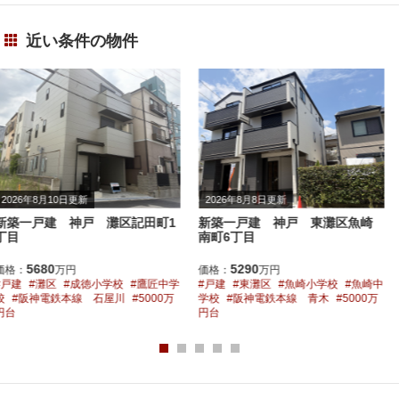
近い条件の物件
2026年8月8日更新
2026年8月4日更新
新築一戸建 神戸 東灘区魚崎
新築一戸建 神戸 東灘区鴨子
南町6丁目
ケ原3丁目
5290
5298
価格：
万円
価格：
万円
戸建
東灘区
魚崎小学校
魚崎中
戸建
東灘区
渦が森小学校
御影
学校
阪神電鉄本線 青木
5000万
中学校
阪急電鉄神戸線 御影
円台
5000万円台