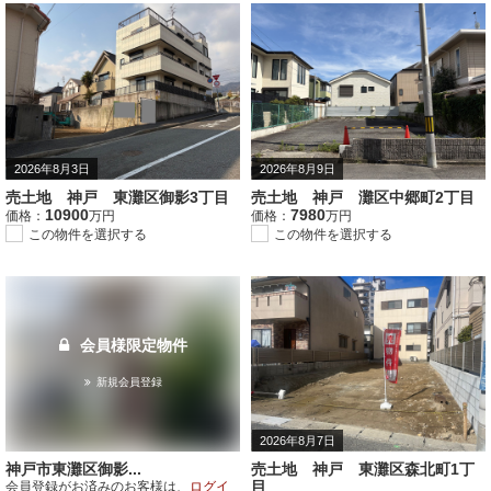
2026年8月3日
2026年8月9日
売土地 神戸 東灘区御影3丁目
売土地 神戸 灘区中郷町2丁目
10900
7980
価格：
万円
価格：
万円
この物件を選択する
この物件を選択する
会員様限定物件
新規会員登録
2026年8月7日
神戸市東灘区御影...
売土地 神戸 東灘区森北町1丁
目
会員登録がお済みのお客様は、
ログイ