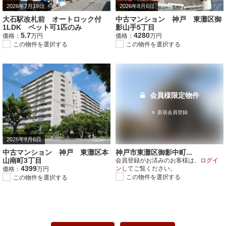
2026年7月19日
2026年8月6日
大石駅改札前 オートロック付
中古マンション 神戸 東灘区御
1LDK ペット可1匹のみ
影山手5丁目
5.7
4280
価格：
万円
価格：
万円
この物件を選択する
この物件を選択する
会員様限定物件
新規会員登録
2026年8月6日
中古マンション 神戸 東灘区本
神戸市東灘区御影中町...
山南町3丁目
会員登録がお済みのお客様は、
ログイ
4399
ン
してご覧ください。
価格：
万円
この物件を選択する
この物件を選択する