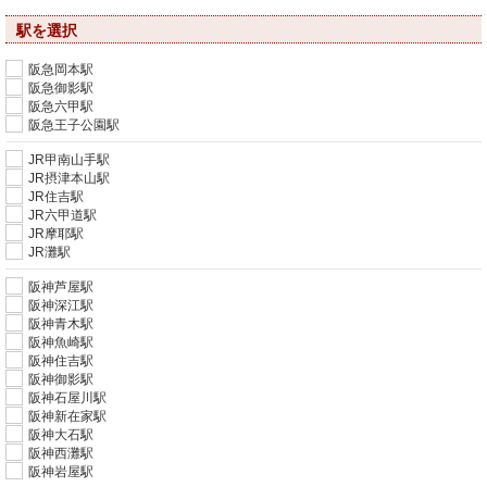
駅を選択
阪急岡本駅
阪急御影駅
阪急六甲駅
阪急王子公園駅
JR甲南山手駅
JR摂津本山駅
JR住吉駅
JR六甲道駅
JR摩耶駅
JR灘駅
阪神芦屋駅
阪神深江駅
阪神青木駅
阪神魚崎駅
阪神住吉駅
阪神御影駅
阪神石屋川駅
阪神新在家駅
阪神大石駅
阪神西灘駅
阪神岩屋駅