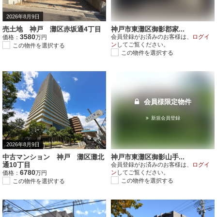
2026年8月9日
売土地 神戸 灘区赤坂通4丁目
神戸市東灘区御影郡家...
3580
会員登録がお済みのお客様は、
ログイ
価格：
万円
ン
してご覧ください。
この物件を選択する
この物件を選択する
会員様限定物件
新規会員登録
2026年8月9日
中古マンション 神戸 灘区灘北
神戸市東灘区御影山手...
通10丁目
会員登録がお済みのお客様は、
ログイ
6780
ン
してご覧ください。
価格：
万円
この物件を選択する
この物件を選択する