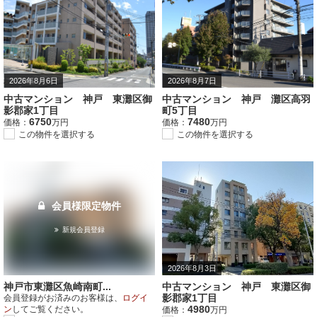
2026年8月6日
2026年8月7日
中古マンション 神戸 東灘区御
中古マンション 神戸 灘区高羽
影郡家1丁目
町5丁目
6750
7480
価格：
万円
価格：
万円
この物件を選択する
この物件を選択する
会員様限定物件
新規会員登録
2026年8月3日
神戸市東灘区魚崎南町...
中古マンション 神戸 東灘区御
影郡家1丁目
会員登録がお済みのお客様は、
ログイ
4980
ン
してご覧ください。
価格：
万円