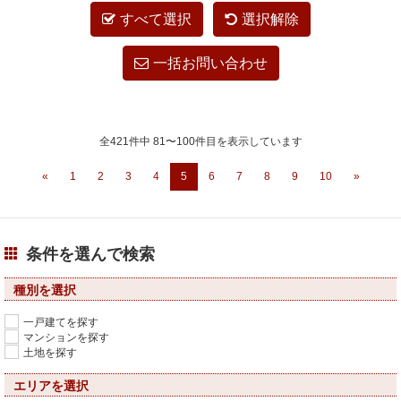
すべて選択
選択解除
一括お問い合わせ
全421件中 81〜100件目を表示しています
«
1
2
3
4
5
6
7
8
9
10
»
条件を選んで検索
種別を選択
一戸建てを探す
マンションを探す
土地を探す
エリアを選択