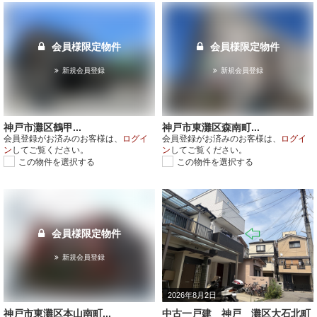
会員様限定物件
会員様限定物件
新規会員登録
新規会員登録
神戸市灘区鶴甲...
神戸市東灘区森南町...
会員登録がお済みのお客様は、
ログイ
会員登録がお済みのお客様は、
ログイ
ン
してご覧ください。
ン
してご覧ください。
この物件を選択する
この物件を選択する
会員様限定物件
新規会員登録
2026年8月2日
神戸市東灘区本山南町...
中古一戸建 神戸 灘区大石北町