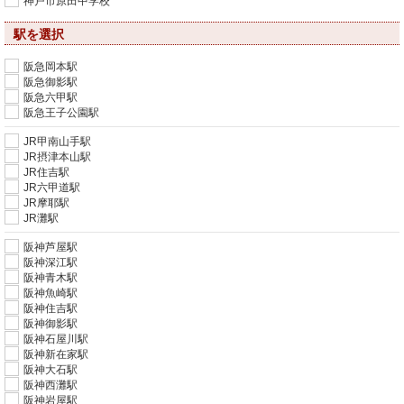
神戸市原田中学校
駅を選択
阪急岡本駅
阪急御影駅
阪急六甲駅
阪急王子公園駅
JR甲南山手駅
JR摂津本山駅
JR住吉駅
JR六甲道駅
JR摩耶駅
JR灘駅
阪神芦屋駅
阪神深江駅
阪神青木駅
阪神魚崎駅
阪神住吉駅
阪神御影駅
阪神石屋川駅
阪神新在家駅
阪神大石駅
阪神西灘駅
阪神岩屋駅