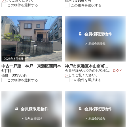
5980
ン
してご覧ください。
価格：
万円
この物件を選択する
この物件を選択する
会員様限定物件
新規会員登録
2026年8月6日
中古一戸建 神戸 東灘区西岡本
神戸市東灘区本山南町...
6丁目
会員登録がお済みのお客様は、
ログイ
3999
ン
してご覧ください。
価格：
万円
この物件を選択する
この物件を選択する
会員様限定物件
会員様限定物件
新規会員登録
新規会員登録