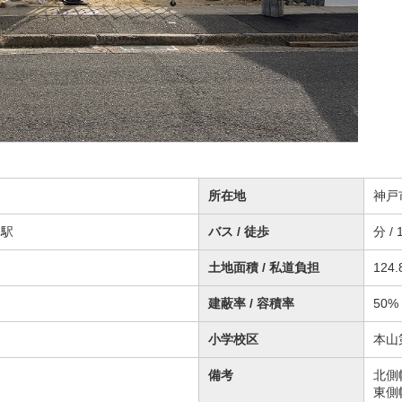
所在地
神戸
本駅
バス / 徒歩
分 / 
土地面積 / 私道負担
124.
建蔽率 / 容積率
50% 
小学校区
本山
備考
北側
東側