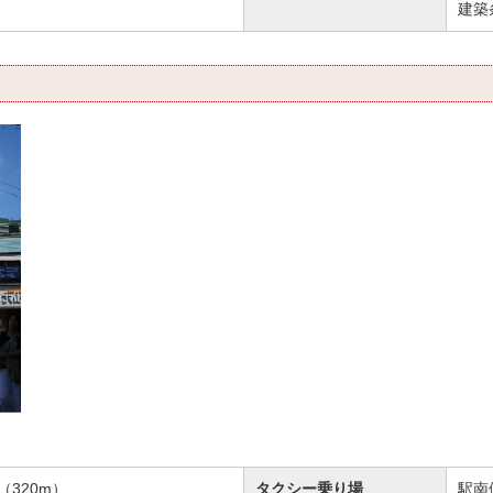
建築
320m）
タクシー乗り場
駅南