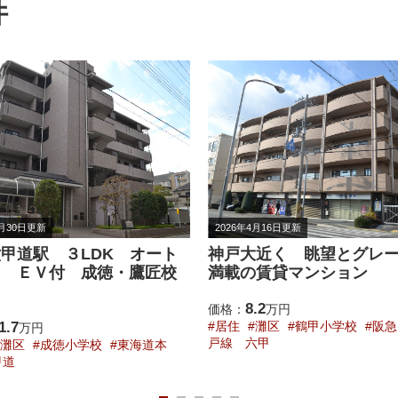
件
4月16日更新
2026年7月25日更新
大近く 眺望とグレード感
ＪＲ六甲道駅近く オー
の賃貸マンション
ク 収納の多さが自慢の
.2
8.7
万円
価格：
万円
灘区
鶴甲小学校
阪急電鉄神
居住
灘区
灘小学校
東海
六甲
六甲道