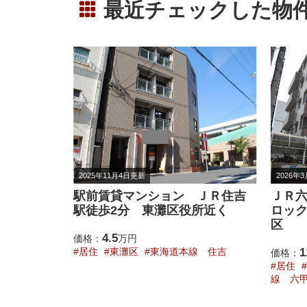
最近チェックした物
2026年3月30日更新
2026年
ＪＲ住吉
ＪＲ六甲道駅 ３LDK オート
神戸
所近く
ロック ＥＶ付 成徳・鷹匠校
満載
区
8
価格：
線 住吉
11.7
居住
価格：
万円
戸線 
居住
灘区
成徳小学校
東海道本
線 六甲道