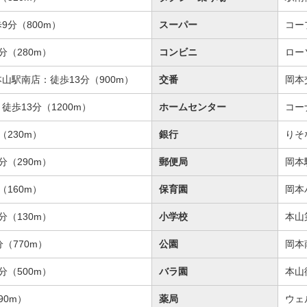
9分（800m）
スーパー
コー
分（280m）
コンビニ
ロー
山駅南店：徒歩13分（900m）
交番
岡本
歩13分（1200m）
ホームセンター
コー
230m）
銀行
りそ
分（290m）
郵便局
岡本
160m）
保育園
岡本
分（130m）
小学校
本山
（770m）
公園
岡本
分（500m）
バラ園
本山
90m）
薬局
ウェ