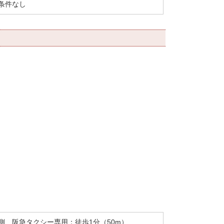
条件なし
側 阪急タクシー専用：徒歩1分（50m）