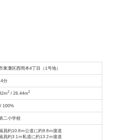
市東灘区西岡本4丁目（1号地）
14分
2
2
82m
/ 26.44m
/ 100%
第二小学校
幅員約10.8ｍ公道に約9.8ｍ接道
幅員約3.1ｍ私道に約13.2ｍ接道