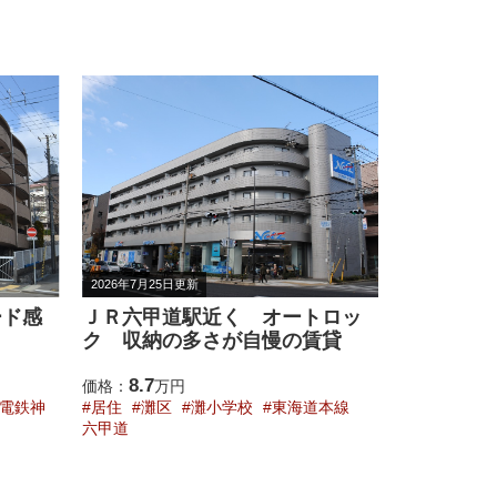
2026年7月13日更新
2026年3月30
トロッ
旧特優賃物件で浴室・トイレの
成徳小学
賃貸
ゆったりした賃貸マンション
賃貸マン
8.8
6.1
価格：
万円
価格：
万
道本線
居住
成徳小学校
東海道本線 六甲
居住
成徳
道
道