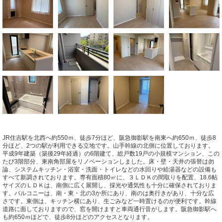
JR住吉駅を北西へ約550ｍ、徒歩7分ほど、阪急御影駅を南東へ約650ｍ、徒歩8
分ほど、2つの駅が利用できる立地です。山手幹線の北側に位置しております。
平成9年建築（築後29年経過）の6階建て、総戸数19戸の小規模マンション、この
たび3階部分、東南角部屋をリノベーションしました。床・壁・天井の張替は勿
論、システムキッチン・浴室・洗面・トイレなどの水回りや給湯器などの設備も
すべて新調されております。専有面積80㎡に、３ＬＤＫの間取りを配置、18.6帖
サイズのＬＤＫは、南側に広く展開し、採光や通気性も十分に確保されておりま
す。バルコニーは、南・東・北の3か所にあり、南のは奥行きがあり、十分な広
さです。東側は、キッチン横にあり、生ごみなど一時置けるのが便利です。幹線
道路に面しておりますので、窓を開けますと車両通行音がします。阪急御影駅へ
も約650ｍほどで、徒歩8分ほどのアクセスとなります。