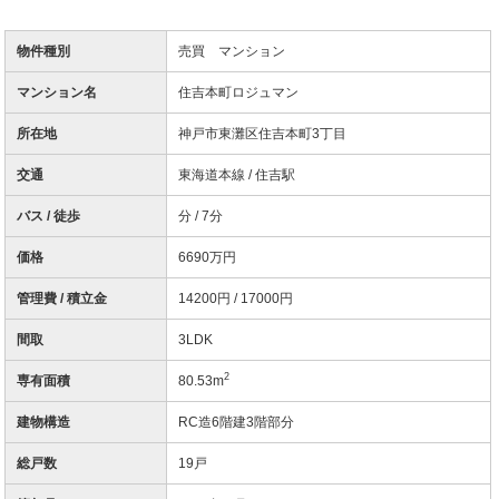
物件種別
売買 マンション
マンション名
住吉本町ロジュマン
所在地
神戸市東灘区住吉本町3丁目
交通
東海道本線 / 住吉駅
バス / 徒歩
分 / 7分
価格
6690万円
管理費 / 積立金
14200円 / 17000円
間取
3LDK
2
専有面積
80.53m
建物構造
RC造6階建3階部分
総戸数
19戸