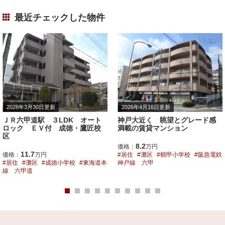
最近チェックした物件
2026年3月30日更新
2026年4月16日更新
ＪＲ六甲道駅 ３LDK オート
神戸大近く 眺望とグレード感
ロック ＥＶ付 成徳・鷹匠校
満載の賃貸マンション
区
8.2
価格：
万円
11.7
価格：
万円
居住
灘区
鶴甲小学校
阪急電鉄
居住
灘区
成徳小学校
東海道本
神戸線 六甲
線 六甲道