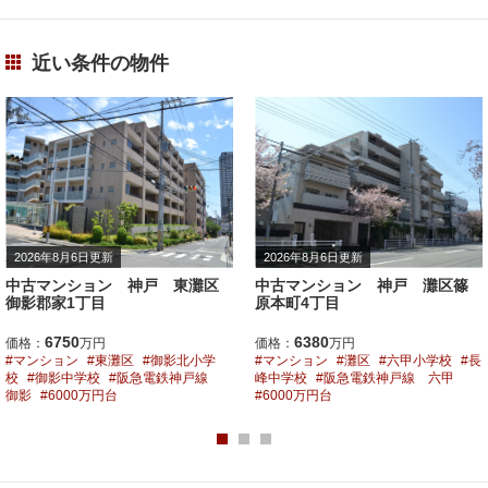
近い条件の物件
2026年8月6日更新
2026年8月6日更新
中古マンション 神戸 東灘区
中古マンション 神戸 灘区篠
御影郡家1丁目
原本町4丁目
6750
6380
価格：
万円
価格：
万円
マンション
東灘区
御影北小学
マンション
灘区
六甲小学校
長
校
御影中学校
阪急電鉄神戸線
峰中学校
阪急電鉄神戸線 六甲
御影
6000万円台
6000万円台